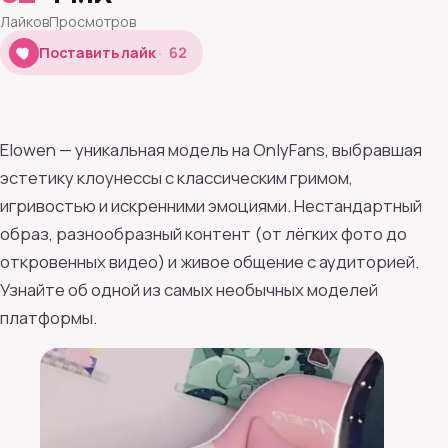
Лайков
Просмотров
62
Поставить лайк
62
Elowen — уникальная модель на OnlyFans, выбравшая
эстетику клоунессы с классическим гримом,
игривостью и искренними эмоциями. Нестандартный
образ, разнообразный контент (от лёгких фото до
откровенных видео) и живое общение с аудиторией.
Узнайте об одной из самых необычных моделей
платформы.