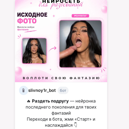
📱
slivnoy1r_bot
бот
🔥
Раздеть подругу
— нейронка
последнего поколения для твоих
фантазий
Переходи в бота, жми «Старт» и
наслаждайся 👇