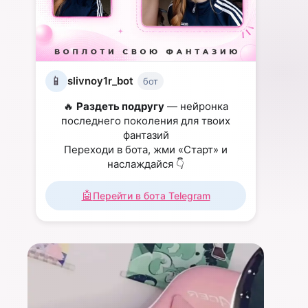
📱
slivnoy1r_bot
бот
🔥
Раздеть подругу
— нейронка
последнего поколения для твоих
фантазий
Переходи в бота, жми «Старт» и
наслаждайся 👇
🤖
Перейти в бота Telegram