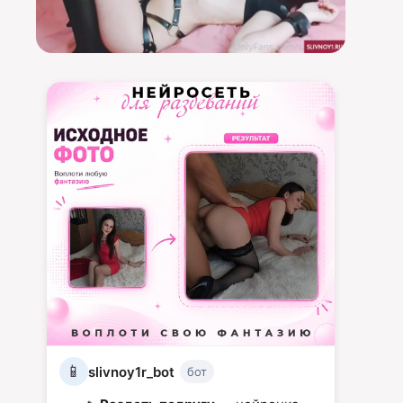
📱
slivnoy1r_bot
бот