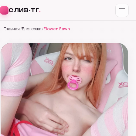
СЛИВ-ТГ
.
Перейти
Главная
Блогерши
Elowen Fawn
к
содержимому