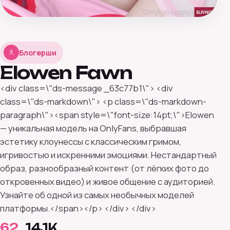
Блогерши
Elowen Fawn
<div class=\"ds-message _63c77b1\"> <div
class=\"ds-markdown\"> <p class=\"ds-markdown-
paragraph\"><span style=\"font-size:14pt;\">Elowen
— уникальная модель на OnlyFans, выбравшая
эстетику клоунессы с классическим гримом,
игривостью и искренними эмоциями. Нестандартный
образ, разнообразный контент (от лёгких фото до
откровенных видео) и живое общение с аудиторией.
Узнайте об одной из самых необычных моделей
платформы.</span></p> </div> </div>
62
14.1K