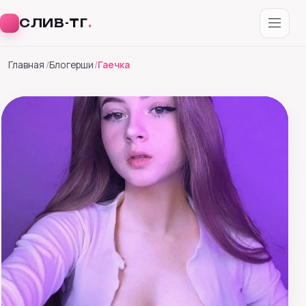
СЛИВ-ТГ
.
Перейти
Главная
Блогерши
Гаечка
к
содержимому