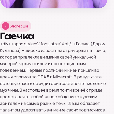
Блогерши
Гаечка
<div><span style=\"font-size:14pt;\">Гаечка (Дарья
Куданова) – широко известная стримерша на Твиче,
которая привлекла внимание своей уникальной
манерой, ярким стилем и провокационным
поведением. Первые подписчики к ней пришли во
время стримов по GTA 5 и Minecraft. В результате
основную часть ее аудитории составляют молодые
мужчины. В настоящее время почти все её стримы
представляют собой живое общение с мужским
зрителем на самые разные темы. Даша обладает
талантом удерживать внимание своих подписчиков,