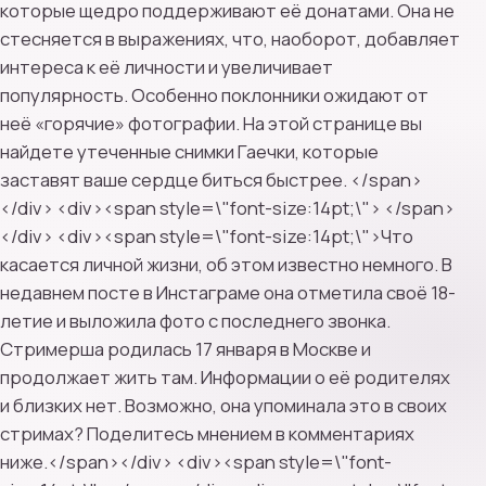
которые щедро поддерживают её донатами. Она не
стесняется в выражениях, что, наоборот, добавляет
интереса к её личности и увеличивает
популярность. Особенно поклонники ожидают от
неё «горячие» фотографии. На этой странице вы
найдете утеченные снимки Гаечки, которые
заставят ваше сердце биться быстрее. </span>
</div> <div><span style=\"font-size:14pt;\"> </span>
</div> <div><span style=\"font-size:14pt;\">Что
касается личной жизни, об этом известно немного. В
недавнем посте в Инстаграме она отметила своё 18-
летие и выложила фото с последнего звонка.
Стримерша родилась 17 января в Москве и
продолжает жить там. Информации о её родителях
и близких нет. Возможно, она упоминала это в своих
стримах? Поделитесь мнением в комментариях
ниже.</span></div> <div><span style=\"font-