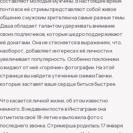
составляют молодые мужчины. В настоящее время
почти все её стримы представляют собой живое
общение с мужским зрителем на самые разные темы.
Даша обладает талантом удерживать внимание
своих подписчиков, которые щедро поддерживают
её донатами. Она не стесняется в выражениях, что,
наоборот, добавляет интереса к её личности и
увеличивает популярность. Особенно поклонники
ожидают от неё «горячие» фотографии. На этой
странице вы найдете утеченные снимки Гаечки,
которые заставят ваше сердце биться быстрее.
Что касается личной жизни, об этом известно
немного. В недавнем посте в Инстаграме она
отметила своё 18-летие и выложила фото с
последнего звонка. Стримерша родилась 17 января