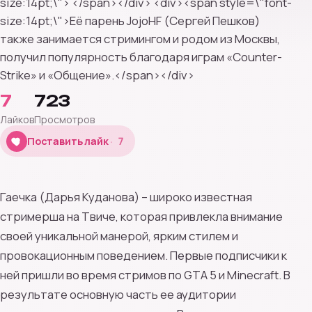
size:14pt;\"> </span></div> <div><span style=\"font-
size:14pt;\">Её парень JojoHF (Сергей Пешков)
также занимается стримингом и родом из Москвы,
получил популярность благодаря играм «Counter-
Strike» и «Общение».</span></div>
7
723
Лайков
Просмотров
7
Поставить лайк
7
Гаечка (Дарья Куданова) – широко известная
стримерша на Твиче, которая привлекла внимание
своей уникальной манерой, ярким стилем и
провокационным поведением. Первые подписчики к
ней пришли во время стримов по GTA 5 и Minecraft. В
результате основную часть ее аудитории