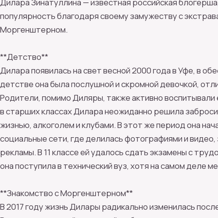
Дилара Зинатуллина — известная российская блогерш
популярность благодаря своему замужеству с экстра
Моргенштерном.
**Детство**
Дилара появилась на свет весной 2000 года в Уфе, в об
детстве она была послушной и скромной девочкой, отли
Родители, помимо Диляры, также активно воспитывали
в старших классах Дилара неожиданно решила забросит
жизнью, алкоголем и клубами. В этот же период она нача
социальные сети, где делилась фотографиями и видео,
рекламы. В 11 классе ей удалось сдать экзамены с труд
она поступила в технический вуз, хотя на самом деле м
**Знакомство с Моргенштерном**
В 2017 году жизнь Дилары радикально изменилась посл