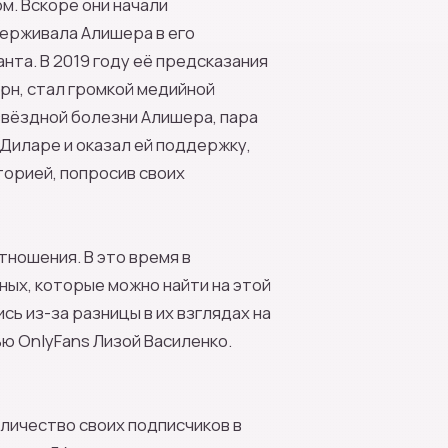
м. Вскоре они начали
держивала Алишера в его
анта. В 2019 году её предсказания
н, стал громкой медийной
звёздной болезни Алишера, пара
 Диларе и оказал ей поддержку,
торией, попросив своих
тношения. В это время в
ых, которые можно найти на этой
сь из-за разницы в их взглядах на
ю OnlyFans Лизой Василенко.
личество своих подписчиков в