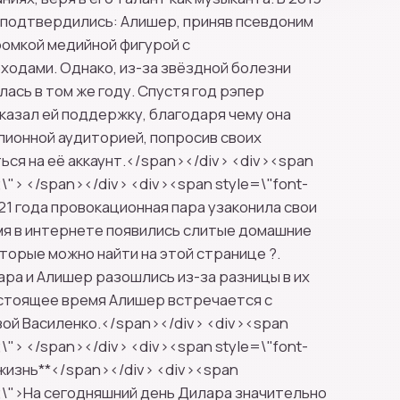
 подтвердились: Алишер, приняв псевдоним
ромкой медийной фигурой с
одами. Однако, из-за звёздной болезни
лась в том же году. Спустя год рэпер
оказал ей поддержку, благодаря чему она
лионной аудиторией, попросив своих
ься на её аккаунт.</span></div> <div><span
;\"> </span></div> <div><span style=\"font-
021 года провокационная пара узаконила свои
мя в интернете появились слитые домашние
торые можно найти на этой странице ?.
ара и Алишер разошлись из-за разницы в их
настоящее время Алишер встречается с
ой Василенко.</span></div> <div><span
;\"> </span></div> <div><span style=\"font-
 жизнь**</span></div> <div><span
pt;\">На сегодняшний день Дилара значительно