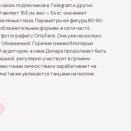
 своих подписчиков в Telegram и других
авляет 163 см, вес — 54 кг, она имеет
зелёные глаза. Параметры её фигуры 80-60-
соблазнительным формам, в сети часто
 фотографий с OnlyFans. Она уже несколько
 обнаженной. Горячие снимки блогерши
й аудитории, а сама Дилара продолжает быть
ешной, регулярно участвует в громких
звестными личностями и зарабатывает на
Она также увлекается танцами на пилоне.