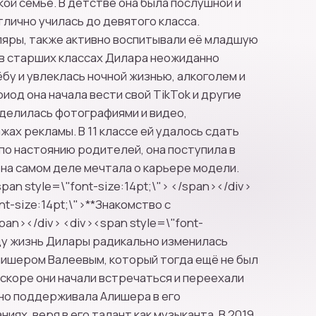
ой семье. В детстве она была послушной и
тлично училась до девятого класса.
ляры, также активно воспитывали её младшую
 в старших классах Дилара неожиданно
бу и увлеклась ночной жизнью, алкоголем и
риод она начала вести свой TikTok и другие
 делилась фотографиями и видео,
жах рекламы. В 11 классе ей удалось сдать
 по настоянию родителей, она поступила в
я на самом деле мечтала о карьере модели.
pan style=\"font-size:14pt;\"> </span></div>
nt-size:14pt;\">**Знакомство с
n></div> <div><span style=\"font-
году жизнь Дилары радикально изменилась
лишером Валеевым, который тогда ещё не был
скоре они начали встречаться и переехали
но поддерживала Алишера в его
иях, веря в его талант как музыканта. В 2019