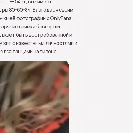
вес — 54 кг, она имеет
уры 80-60-84. Благодаря своим
чки её фотографий с OnlyFans.
Горячие снимки блогерши
олжает быть востребованной и
ружит с известными личностями и
ется танцами на пилоне.