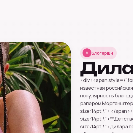
Блогерши
Дила
<div><span style=\"fo
известная российска
популярность благод
рэпером Моргенштерно
size:14pt;\"> </span><
size:14pt;\">**Детств
size:14pt;\">Дилара п