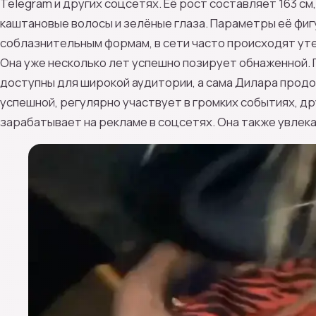
Telegram и других соцсетях. Её рост составляет 163 см, 
каштановые волосы и зелёные глаза. Параметры её фиг
соблазнительным формам, в сети часто происходят уте
Она уже несколько лет успешно позирует обнаженной. 
доступны для широкой аудитории, а сама Дилара прод
успешной, регулярно участвует в громких событиях, д
зарабатывает на рекламе в соцсетях. Она также увлека