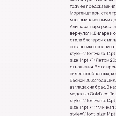
году её предсказания
Моргенштерн, стал г
многомиллионными дох
Алишера, пара расста
вернулся к Диларе и 
стала блогером с мил
поклонников подписат
style=\"font-size:14pt
size:14pt;\">Летом 2
отношения. В это вре
видео влюбленных, ко
Весной 2022 года Дил
взглядах на брак. В 
моделью OnlyFans Лиз
style=\"font-size:14pt
size:14pt;\">**Личная
style=\"font-size:14