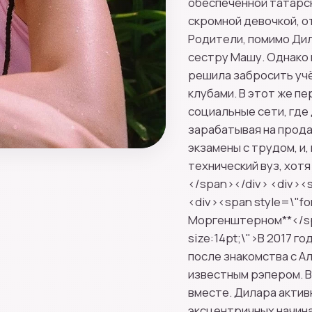
обеспеченной татарск
скромной девочкой, о
Родители, помимо Ди
сестру Машу. Однако
решила забросить учё
клубами. В этот же пе
социальные сети, где
зарабатывая на прода
экзамены с трудом, и,
технический вуз, хот
</span></div> <div><s
<div><span style=\"fo
Моргенштерном**</spa
size:14pt;\">В 2017 
после знакомства с А
известным рэпером. В
вместе. Дилара актив
эксцентричных начинан