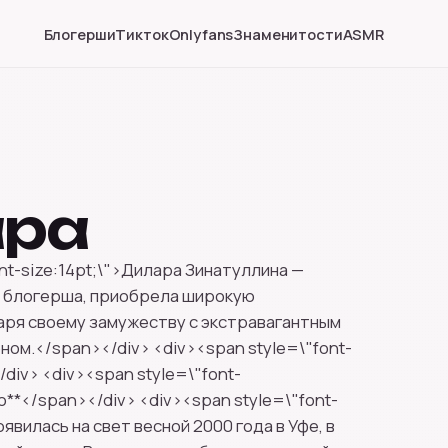
Блогерши
Тикток
Onlyfans
Знаменитости
ASMR
ра
nt-size:14pt;\">Дилара Зинатуллина —
я блогерша, приобрела широкую
аря своему замужеству с экстравагантным
м.</span></div> <div><span style=\"font-
/div> <div><span style=\"font-
о**</span></div> <div><span style=\"font-
оявилась на свет весной 2000 года в Уфе, в