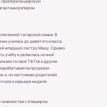
а, приобрела широкую
вагантным рэпером
еспеченной татарской семье. В
чно училась до девятого класса.
 её младшую сестру Машу. Однако
ь учёбу и увлеклась ночной
ла вести свой TikTok и другие
 зарабатывая на продажах
ом, и, по настоянию родителей,
ечтала о карьере модели.
е знакомства с Алишером