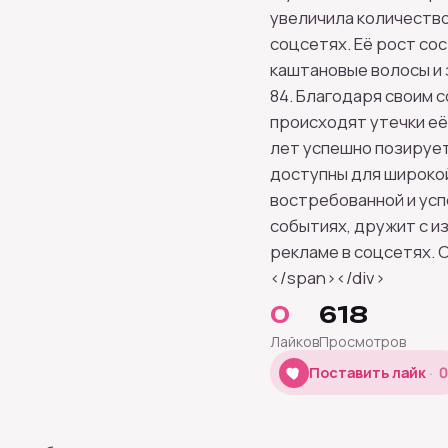
увеличила количество
соцсетях. Её рост сост
каштановые волосы и 
84. Благодаря своим 
происходят утечки её
лет успешно позирует
доступны для широко
востребованной и усп
событиях, дружит с и
рекламе в соцсетях. 
</span></div>
0
618
Лайков
Просмотров
0
Поставить лайк
0