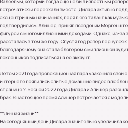
Валеевым, который тогда ещё не был известным рэперо
встречаться и переехали вместе. Дилара активно под
эксцентричных начинаниях, веря в его талант как музык
подтвердились: Алишер, приняв псевдоним Моргенштер
фигурой с многомиллионными доходами. Однако, из-за 
рассталась в том же году. Спустя год рэпер вернулся к
благодаря чему она стала блогером с миллионной ауди
поклонников подписаться на её аккаунт.
Летом 2021 года провокационная пара узаконила свои о
интернете появились слитые домашние видео влюбленн
странице ?. Весной 2022 года Дилара и Алишер разошли
брак. В настоящее время Алишер встречается с модель
**Личная жизнь**
На сегодняшний день Дилара значительно увеличила ко