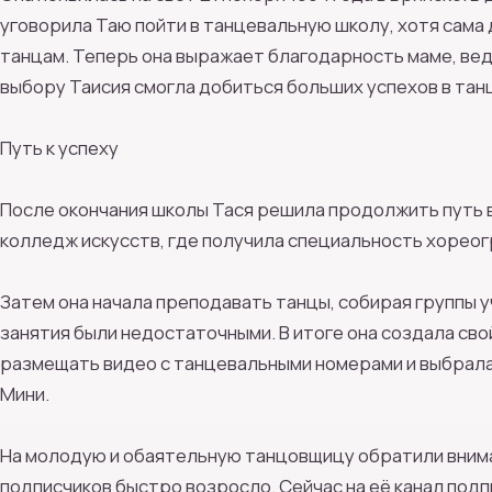
уговорила Таю пойти в танцевальную школу, хотя сама 
танцам. Теперь она выражает благодарность маме, ве
выбору Таисия смогла добиться больших успехов в тан
Путь к успеху
После окончания школы Тася решила продолжить путь в
колледж искусств, где получила специальность хорео
Затем она начала преподавать танцы, собирая группы у
занятия были недостаточными. В итоге она создала свой
размещать видео с танцевальными номерами и выбрала
Мини.
На молодую и обаятельную танцовщицу обратили внима
подписчиков быстро возросло. Сейчас на её канал под