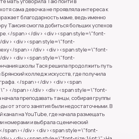
е мать уговорила Таю пойти в
хотя сама девочка не проявляла интереса к
ыражает благодарность маме, ведь именно
ру Таисия смогла добиться больших успехов
ре.</span></div> <div><span style=\"font-
/div> <div><span style=\"font-
спеху</span></div> <div><span style=\"font-
/div> <div><span style=\"font-
кончания школы Тася решила продолжить путь
в Брянский колледж искусств, где получила
рафа. </span></div> <div><span
;\"> </span></div> <div><span style=\"font-
на начала преподавать танцы, собирая группы
оды от этого занятия были недостаточными. В
ой канал на YouTube, где начала размещать
ми номерами и выбрала сценический
</span></div> <div><span style=\"font-
/div> <div><span style=\"font-size:14pt;\">На