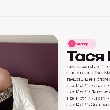
Блогерши
Тася
<div><span style=\"fo
известная как Тася М
танцовщицей и блогер
size:14pt;\"> </span><
size:14pt;\">Детство<
size:14pt;\"> </span><
size:14pt;\">Она появи