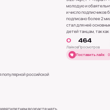
молодую и обаятельн
и число подписчиков 
подписано более 2 ми
стал для неё основны
детей танцам, так ка
0
464
Лайков
Просмотров
0
Поставить лайк
0
ся популярной российской
В девятилетнем возрасте мать