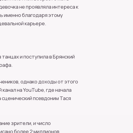
девочка не проявляла интереса к
дь именно благодаря этому
цевальной карьере.
 танцах и поступила в Брянский
графа.
чеников, однако доходы от этого
 канал на YouTube, где начала
 сценический псевдоним Тася
ние зрители, и число
писано более 2 миллионов