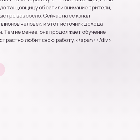
ую танцовщицу обратили внимание зрители,
быстро возросло. Сейчас на её канал
ллионов человек, и этот источник дохода
м. Тем не менее, она продолжает обучение
к страстно любит свою работу.</span></div>