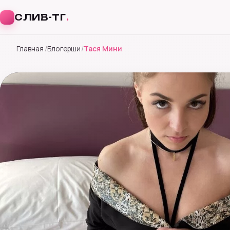
СЛИВ-ТГ
.
Перейти
Главная
Блогерши
Тася Мини
к
содержимому