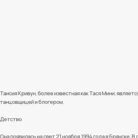
Таисия Кривун, более известная как Тася Мини, являет
танцовщицей и блогером.
Детство
Она появилась на свет 21 ноября 1994 года в Брянске. 