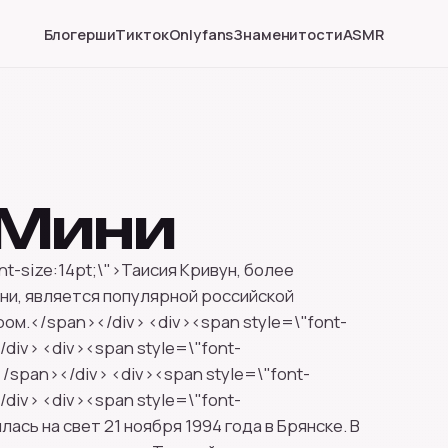
Блогерши
Тикток
Onlyfans
Знаменитости
ASMR
 Мини
nt-size:14pt;\">Таисия Кривун, более
ини, является популярной российской
ом.</span></div> <div><span style=\"font-
/div> <div><span style=\"font-
/span></div> <div><span style=\"font-
/div> <div><span style=\"font-
лась на свет 21 ноября 1994 года в Брянске. В