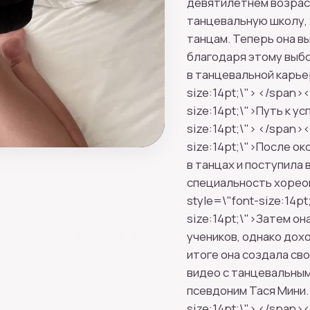
девятилетнем возраст
танцевальную школу, 
танцам. Теперь она в
благодаря этому выбо
в танцевальной карье
size:14pt;\"> </span><
size:14pt;\">Путь к у
size:14pt;\"> </span><
size:14pt;\">После о
в танцах и поступила 
специальность хореог
style=\"font-size:14pt
size:14pt;\">Затем о
учеников, однако дох
итоге она создала св
видео с танцевальны
псевдоним Тася Мини.
size:14pt;\"> </span><