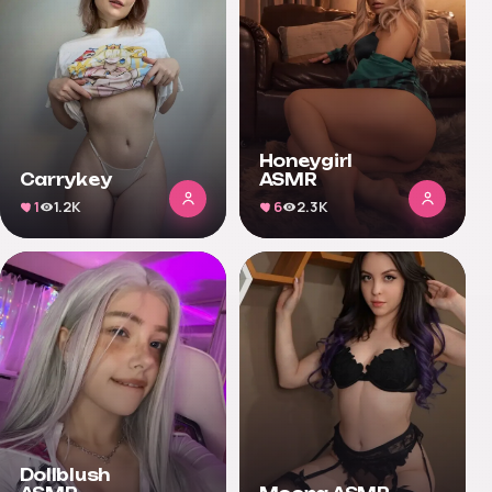
Honeygirl
Carrykey
ASMR
1
1.2K
6
2.3K
Dollblush