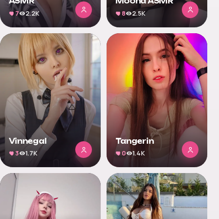
ASMR
Moona ASMR
7
2.2K
8
2.5K
Vinnegal
Tangerin
3
1.7K
0
1.4K