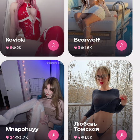
Kovicki
Bearwolf
6
2K
3
1.6K
Любовь
Mnepohuyy
Томская
24
3.7K
4
1.8K