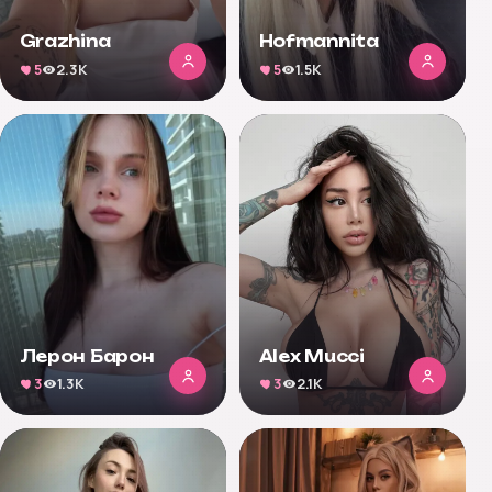
Grazhina
Hofmannita
5
2.3K
5
1.5K
Лерон Барон
Alex Mucci
3
1.3K
3
2.1K