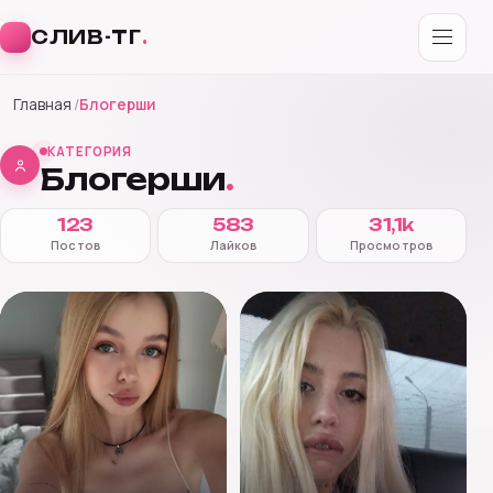
СЛИВ-ТГ
.
Перейти
Главная
Блогерши
к
содержимому
КАТЕГОРИЯ
Блогерши
.
123
583
31,1k
Постов
Лайков
Просмотров