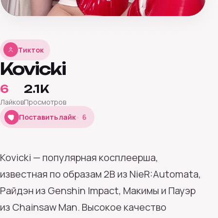
Тикток
Kovicki
6
2.1K
Лайков
Просмотров
6
Поставить лайк
6
Kovicki — популярная косплеерша,
известная по образам 2B из NieR:Automata,
Райдэн из Genshin Impact, Макимы и Пауэр
из Chainsaw Man. Высокое качество