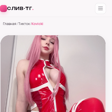
СЛИВ-ТГ
.
Перейти
Главная
Тикток
Kovicki
к
содержимому