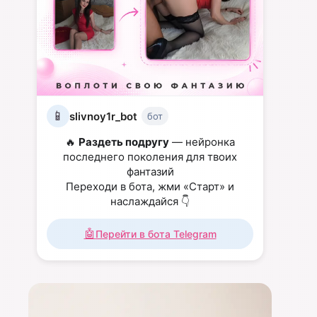
📱
slivnoy1r_bot
бот
🔥
Раздеть подругу
— нейронка
последнего поколения для твоих
фантазий
Переходи в бота, жми «Старт» и
наслаждайся 👇
🤖
Перейти в бота Telegram