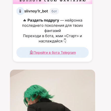
📱
slivnoy1r_bot
бот
🔥
Раздеть подругу
— нейронка
последнего поколения для твоих
фантазий
Переходи в бота, жми «Старт» и
наслаждайся 👇
🤖
Перейти в бота Telegram