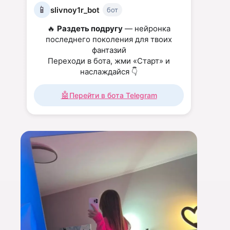
📱
slivnoy1r_bot
бот
🔥
Раздеть подругу
— нейронка
последнего поколения для твоих
фантазий
Переходи в бота, жми «Старт» и
наслаждайся 👇
🤖
Перейти в бота Telegram