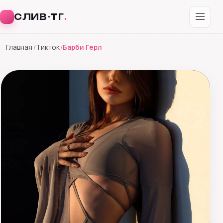
СЛИВ-ТГ
.
Перейти
Главная
Тикток
Барби Герл
к
содержимому