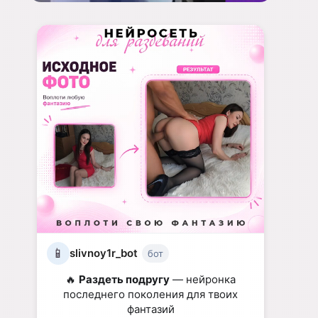
📱
slivnoy1r_bot
бот
🔥
Раздеть подругу
— нейронка
последнего поколения для твоих
фантазий