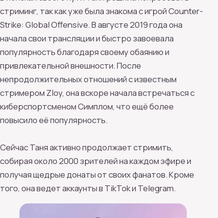
стриминг, так как уже была знакома с игрой Counter-
Strike: Global Offensive. В августе 2019 года она
начала свои трансляции и быстро завоевала
популярность благодаря своему обаянию и
привлекательной внешности. После
непродолжительных отношений с известным
стримером Zloy, она вскоре начала встречаться с
киберспортсменом Симплом, что ещё более
повысило её популярность.
Сейчас Таня активно продолжает стримить,
собирая около 2000 зрителей на каждом эфире и
получая щедрые донаты от своих фанатов. Кроме
того, она ведет аккаунты в TikTok и Telegram.