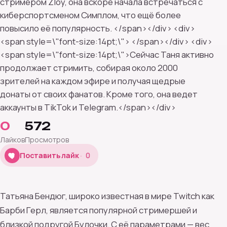
стримером Zloy, она вскоре начала встречаться с
киберспортсменом Симплом, что ещё более
повысило её популярность. </span></div> <div>
<span style=\"font-size:14pt;\"> </span></div> <div>
<span style=\"font-size:14pt;\">Сейчас Таня активно
продолжает стримить, собирая около 2000
зрителей на каждом эфире и получая щедрые
донаты от своих фанатов. Кроме того, она ведет
аккаунты в TikTok и Telegram.</span></div>
0
572
Лайков
Просмотров
0
Поставить лайк
0
Татьяна Бендюг, широко известная в мире Twitch как
Барби Герл, является популярной стримершей и
близкой подругой Булочки. С её параметрами — вес