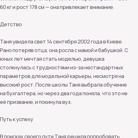
60 кг и рост 178 см — она привлекает внимание.
Детство
Таня увидела свет 14 сентября 2002 года в Киеве.
Рано потеряв отца, она росла с мамой и бабушкой. С
юных лет мечтая стать моделью, девушка
столкнулась с трудностями из-за нестандартных
параметров для модельной карьеры, несмотря на
высокий рост. После школы Таня выбрала обучение
на бухгалтера, но через два года поняла, что это не
её призвание, и покинула вуз.
Путь к успеху
В поисках своего пути Таня решила попробовать