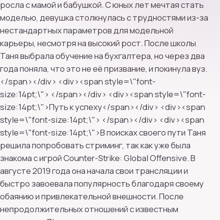
росла с мамой и бабушкой. С юных лет мечтая стать
моделью, девушка столкнулась с трудностями из-за
нестандартных параметров для модельной
карьеры, несмотря на высокий рост. После школы
Таня выбрала обучение на бухгалтера, но через два
года поняла, что это не её призвание, и покинула вуз.
</span></div> <div><span style=\"font-
size:14pt;\"> </span></div> <div><span style=\"font-
size:14pt;\">Путь к успеху</span></div> <div><span
style=\"font-size:14pt;\"> </span></div> <div><span
style=\"font-size:14pt;\">В поисках своего пути Таня
решила попробовать стриминг, так как уже была
знакома с игрой Counter-Strike: Global Offensive. В
августе 2019 года она начала свои трансляции и
быстро завоевала популярность благодаря своему
обаянию и привлекательной внешности. После
непродолжительных отношений с известным