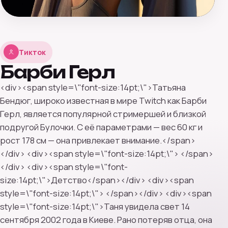
Тикток
Барби Герл
<div><span style=\"font-size:14pt;\">Татьяна
Бендюг, широко известная в мире Twitch как Барби
Герл, является популярной стримершей и близкой
подругой Булочки. С её параметрами — вес 60 кг и
рост 178 см — она привлекает внимание.</span>
</div> <div><span style=\"font-size:14pt;\"> </span>
</div> <div><span style=\"font-
size:14pt;\">Детство</span></div> <div><span
style=\"font-size:14pt;\"> </span></div> <div><span
style=\"font-size:14pt;\">Таня увидела свет 14
сентября 2002 года в Киеве. Рано потеряв отца, она