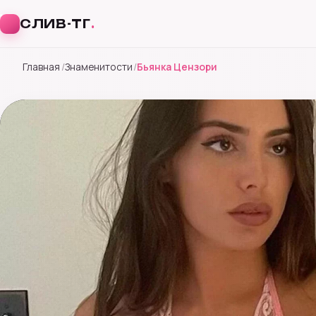
СЛИВ-ТГ
.
Перейти
Главная
Знаменитости
Бьянка Цензори
к
содержимому