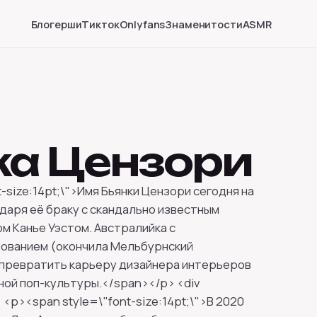
Блогерши
Тикток
Onlyfans
Знаменитости
ASMR
ка Цензори
-size:14pt;\">Имя Бьянки Цензори сегодня на
одаря её браку с скандально известным
м Канье Уэстом. Австралийка с
ованием (окончила Мельбурнский
 превратить карьеру дизайнера интерьеров
ьной поп-культуры.</span></p> <div
 <p><span style=\"font-size:14pt;\">В 2020