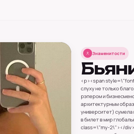
Знаменитости
Бьян
<p><span style=\"font
слуху не только благ
рэпером и бизнесмено
архитектурным образ
университет) сумела
в билет в мир глобал
class=\"my-2\"></div>