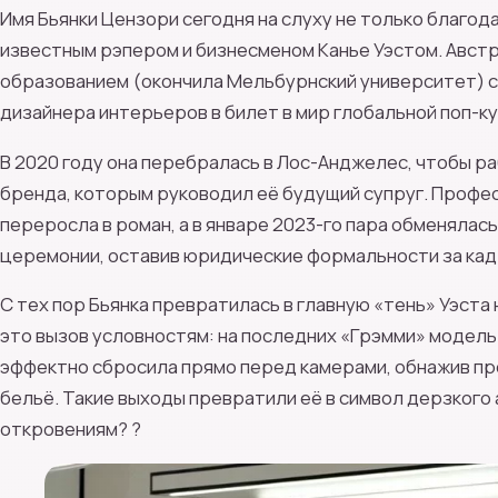
Имя Бьянки Цензори сегодня на слуху не только благод
известным рэпером и бизнесменом Канье Уэстом. Авст
образованием (окончила Мельбурнский университет) 
дизайнера интерьеров в билет в мир глобальной поп-к
В 2020 году она перебралась в Лос-Анджелес, чтобы ра
бренда, которым руководил её будущий супруг. Профе
переросла в роман, а в январе 2023-го пара обменялас
церемонии, оставив юридические формальности за кад
С тех пор Бьянка превратилась в главную «тень» Уэста 
это вызов условностям: на последних «Грэмми» модель
эффектно сбросила прямо перед камерами, обнажив пр
бельё. Такие выходы превратили её в символ дерзкого а
откровениям? ?