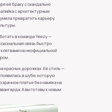
аря её браку с скандально
ралийка с архитектурным
сумела превратить карьеру
ультуры.
ботать в команде Yeezy —
ссиональная связь быстро
ь клятвами на неофициальной
ром.
на красных дорожках. Её стиль —
 появилась в шубе, которую
озрачное платье без намёка на
вангарда. А вы готовы к новым