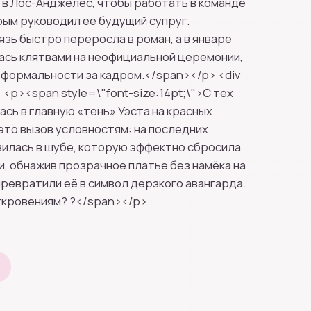
 в Лос-Анджелес, чтобы работать в команде
рым руководил её будущий супруг.
зь быстро переросла в роман, а в январе
ась клятвами на неофициальной церемонии,
 формальности за кадром.</span></p> <div
 <p><span style=\"font-size:14pt;\">С тех
ась в главную «тень» Уэста на красных
 это вызов условностям: на последних
вилась в шубе, которую эффектно сбросила
, обнажив прозрачное платье без намёка на
превратили её в символ дерзкого авангарда.
откровениям? ?</span></p>