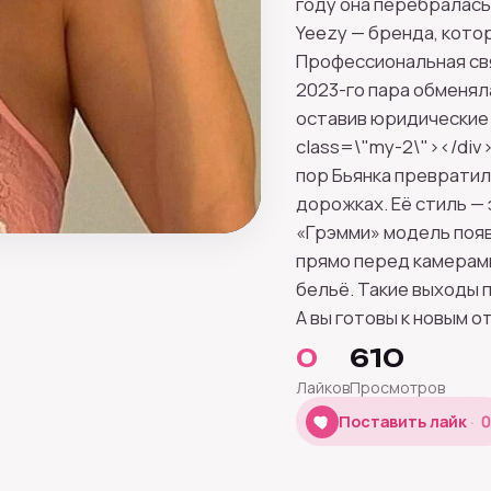
году она перебралась
Yeezy — бренда, кото
Профессиональная свя
2023-го пара обменял
оставив юридические
class=\"my-2\"></div>
пор Бьянка превратил
дорожках. Её стиль —
«Грэмми» модель поя
прямо перед камерами
бельё. Такие выходы 
А вы готовы к новым 
0
610
Лайков
Просмотров
0
Поставить лайк
0