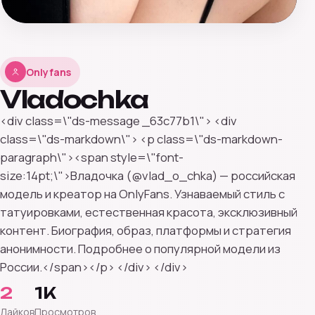
Onlyfans
Vladochka
<div class=\"ds-message _63c77b1\"> <div
class=\"ds-markdown\"> <p class=\"ds-markdown-
paragraph\"><span style=\"font-
size:14pt;\">Владочка (@vlad_o_chka) — российская
модель и креатор на OnlyFans. Узнаваемый стиль с
татуировками, естественная красота, эксклюзивный
контент. Биография, образ, платформы и стратегия
анонимности. Подробнее о популярной модели из
России.</span></p> </div> </div>
2
1K
Лайков
Просмотров