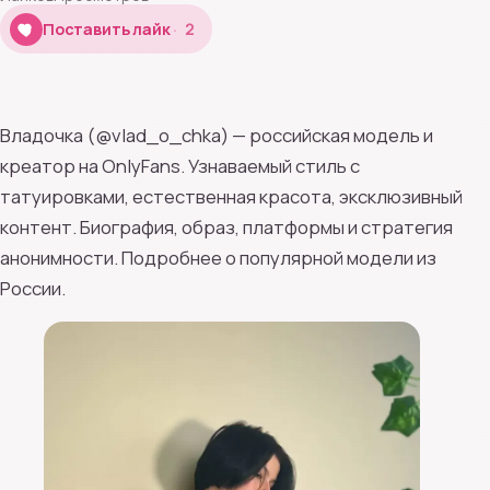
2
Поставить лайк
2
Владочка (@vlad_o_chka) — российская модель и
креатор на OnlyFans. Узнаваемый стиль с
татуировками, естественная красота, эксклюзивный
контент. Биография, образ, платформы и стратегия
анонимности. Подробнее о популярной модели из
России.