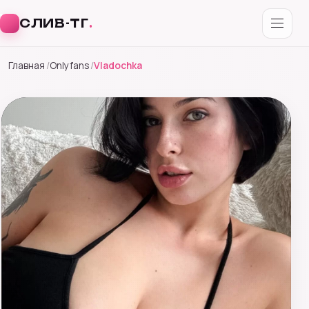
СЛИВ-ТГ
.
Перейти
Главная
Onlyfans
Vladochka
к
содержимому