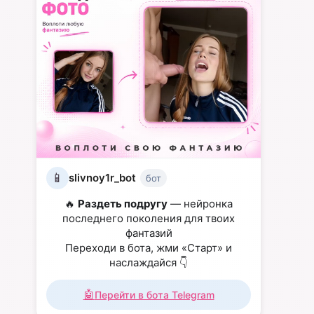
📱
slivnoy1r_bot
бот
🔥
Раздеть подругу
— нейронка
последнего поколения для твоих
фантазий
Переходи в бота, жми «Старт» и
наслаждайся 👇
🤖
Перейти в бота Telegram