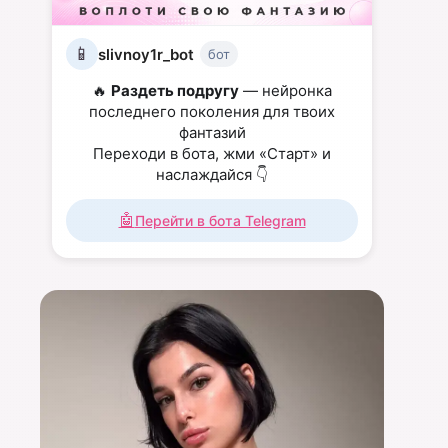
📱
slivnoy1r_bot
бот
🔥
Раздеть подругу
— нейронка
последнего поколения для твоих
фантазий
Переходи в бота, жми «Старт» и
наслаждайся 👇
🤖
Перейти в бота Telegram