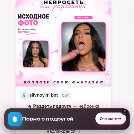
📱
slivnoy1r_bot
бот
🔥
Раздеть подругу
— нейронка
×
последнего поколения для твоих
фантазий
Открыть
Раздень любую
Переходи в бота, жми «Старт» и
наслаждайся 👇