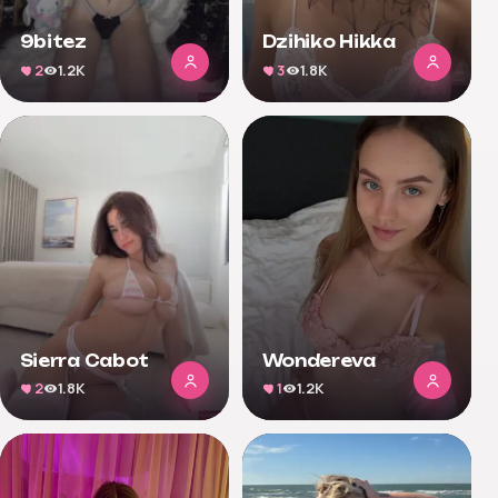
9bitez
Dzihiko Hikka
2
1.2K
3
1.8K
Sierra Cabot
Wondereva
2
1.8K
1
1.2K