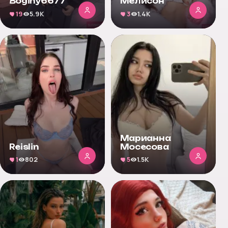
Boginy6677
Мелисон
19
5.9K
3
1.4K
Марианна
Reislin
Мосесова
1
802
5
1.5K