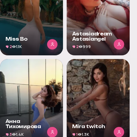
Astasiadream
Miss Bo
Astasiangel
2
1.1K
2
999
Анна
Тихомирова
Mira twitch
3
1.4K
1
1.3K