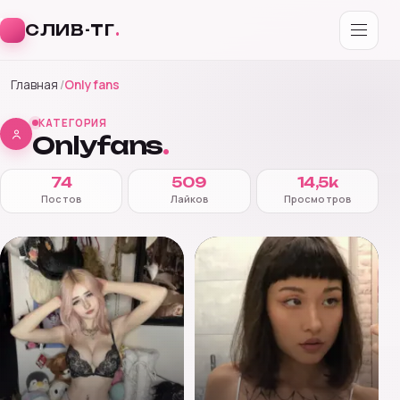
СЛИВ-ТГ
.
Перейти
Главная
Onlyfans
к
содержимому
КАТЕГОРИЯ
Onlyfans
.
74
509
14,5k
Постов
Лайков
Просмотров