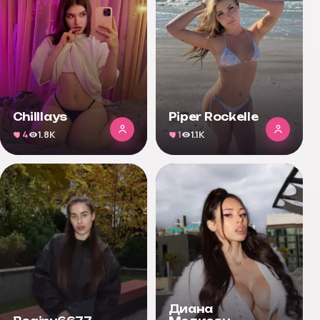
Chilllays
Piper Rockelle
4
1.8K
1
1.1K
Диана