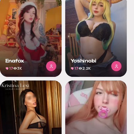
Enafox
Yoshinobi
17
3K
17
2.2K