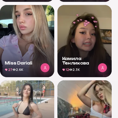
Камила
Miss Dariali
Тенликова
27
2.6K
12
2.3K