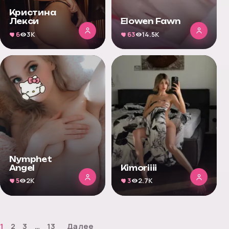
Кристина
Лекси
Elowen Fawn
6
3K
63
14.5K
Nymphet
Angel
Kimoriiii
5
2K
3
2.7K
1
2
3
…
13
Далее