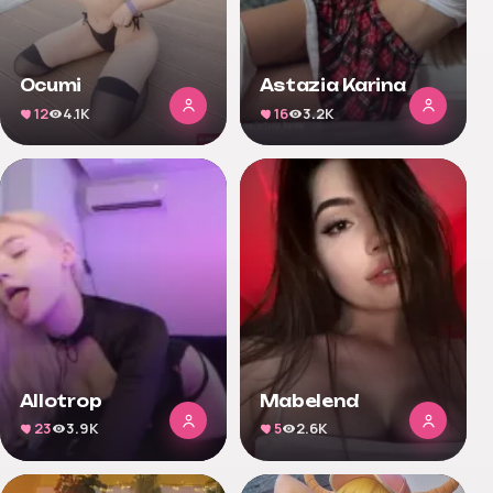
Ocumi
Astazia Karina
12
4.1K
16
3.2K
Allotrop
Mabelend
23
3.9K
5
2.6K