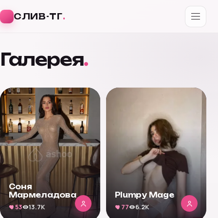
СЛИВ-ТГ
.
Перейти
к
Галерея
.
содержимому
Соня
Мармеладова
Plumpy Mage
53
13.7K
77
6.2K