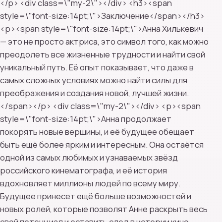
</p> <div class=\"my-2\"></div> <h3><span
style=\"font-size:14pt;\">Заключение</span></h3>
<p><span style=\"font-size:14pt;\">Анна Хилькевич
— это не просто актриса, это символ того, как можно
преодолеть все жизненные трудности и найти свой
уникальный путь. Её опыт показывает, что даже в
самых сложных условиях можно найти силы для
преображения и создания новой, лучшей жизни.
</span></p> <div class=\"my-2\"></div> <p><span
style=\"font-size:14pt;\">Анна продолжает
покорять новые вершины, и её будущее обещает
быть ещё более ярким и интересным. Она остаётся
одной из самых любимых и узнаваемых звёзд
российского кинематографа, и её история
вдохновляет миллионы людей по всему миру.
Будущее принесет ещё больше возможностей и
новых ролей, которые позволят Анне раскрыть весь
свой потенциал и оставить след в истории кино.