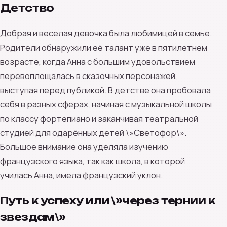
Детство
Добрая и веселая девочка была любимицей в семье.
Родители обнаружили её талант уже в пятилетнем
возрасте, когда Анна с большим удовольствием
перевоплощалась в сказочных персонажей,
выступая перед публикой. В детстве она пробовала
себя в разных сферах, начиная с музыкальной школы
по классу фортепиано и заканчивая театральной
студией для одарённых детей \»Светофор\».
Большое внимание она уделяла изучению
французского языка, так как школа, в которой
училась Анна, имела французский уклон.
Путь к успеху или \»через тернии к
звездам\»