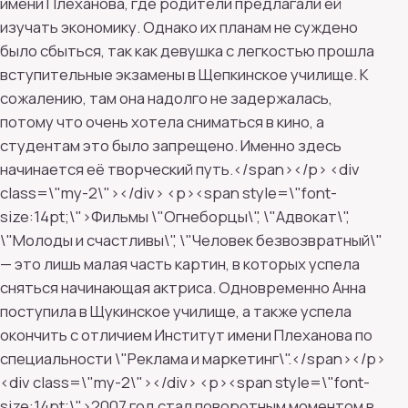
имени Плеханова, где родители предлагали ей
изучать экономику. Однако их планам не суждено
было сбыться, так как девушка с легкостью прошла
вступительные экзамены в Щепкинское училище. К
сожалению, там она надолго не задержалась,
потому что очень хотела сниматься в кино, а
студентам это было запрещено. Именно здесь
начинается её творческий путь.</span></p> <div
class=\"my-2\"></div> <p><span style=\"font-
size:14pt;\">Фильмы \"Огнеборцы\", \"Адвокат\",
\"Молоды и счастливы\", \"Человек безвозвратный\"
— это лишь малая часть картин, в которых успела
сняться начинающая актриса. Одновременно Анна
поступила в Щукинское училище, а также успела
окончить с отличием Институт имени Плеханова по
специальности \"Реклама и маркетинг\".</span></p>
<div class=\"my-2\"></div> <p><span style=\"font-
size:14pt;\">2007 год стал поворотным моментом в