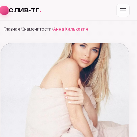
СЛИВ-ТГ
.
Перейти
Главная
Знаменитости
Анна Хилькевич
к
содержимому