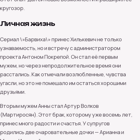
кругозор.
Личная жизнь
Сериал \»Барвиха\» принес Хилькевич не только
узнаваемость, но и встречу с администратором
проекта Антоном Покрепой. Он стал её первым
мужем, но через непродолжительное время они
расстались. Как отмечали возлюбленные, чувства
угасли, но это не помешало им остаться хорошими
друзьями.
Вторым мужем Анны стал Артур Волков
(Мартиросян). Этот брак, которому уже восемь лет,
принес много радости и счастья. У супругов
родились две очаровательные дочки — Арианна и