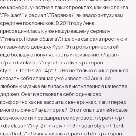
её карьере: участие в таких проектах, как кинолента
\"Рыжая\" и сериал \"Барвиха\", вызвало энтузиазм
среди её поклонников. В 2011 году Анна
присоединилась к уже нашумевшему сериалу
\"Универ. Новая общага\", где она сыграла простую и
отзывчивую девушку Кузи. Эта роль принесла ей
ещё большую популярность и признание.</span>
</p> <div class=\"my-2\"></div> <p><span
style=\"font-size:14pt;\">Но не только с кино решила
связать себя ставшая уже известной Анна: её
любовь к музыке вылилась в выступления в качестве
диджея. Она чувствовала себя одинаково
комфортно как на закрытых вечеринках, так и перед
многотысячной аудиторией. Этот опыт дал ей новые
возможности и расширил её кругозор.</span></p>
<div class=\"my-2\"></div> <h3><span style=\"font-
size:14pt;\">Личная жизнь</span></h3> <p><span