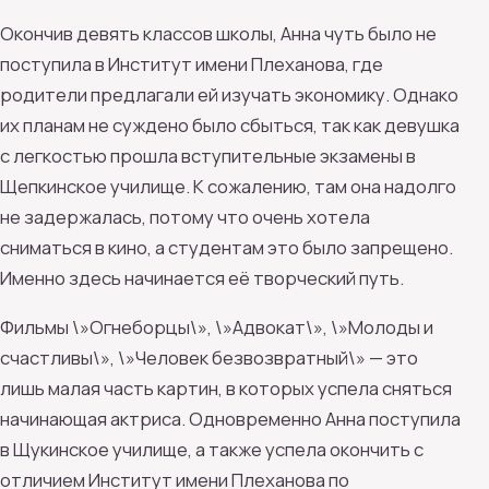
Окончив девять классов школы, Анна чуть было не
поступила в Институт имени Плеханова, где
родители предлагали ей изучать экономику. Однако
их планам не суждено было сбыться, так как девушка
с легкостью прошла вступительные экзамены в
Щепкинское училище. К сожалению, там она надолго
не задержалась, потому что очень хотела
сниматься в кино, а студентам это было запрещено.
Именно здесь начинается её творческий путь.
Фильмы \»Огнеборцы\», \»Адвокат\», \»Молоды и
счастливы\», \»Человек безвозвратный\» — это
лишь малая часть картин, в которых успела сняться
начинающая актриса. Одновременно Анна поступила
в Щукинское училище, а также успела окончить с
отличием Институт имени Плеханова по