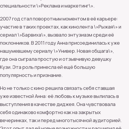
специальности \»Реклама и маркетинг\».
2007 год стал поворотным моментом в её карьере:
участие в таких проектах, как кинолента \»Рыжая\» и
сериал \»Барвиха\», вызвало энтузиазм среди её
поклонников. В 2011 году Анна присоединилась к уже
нашумевшему сериалу \»Универ. Новая общага\»,
где она сыграла простую и отзывчивую девушку
Кузи. Эта роль принесла ей ещё большую
популярность и признание.
Но не только с кино решила связать себя ставшая
уже известной Анна: её любовь к музыке вылилась в
выступления в качестве диджея. Она чувствовала
себя одинаково комфортно как на закрытых
вечеринках, так и перед многотысячной аудиторией.
Этот опыт дал ей новые возможности и расширил её