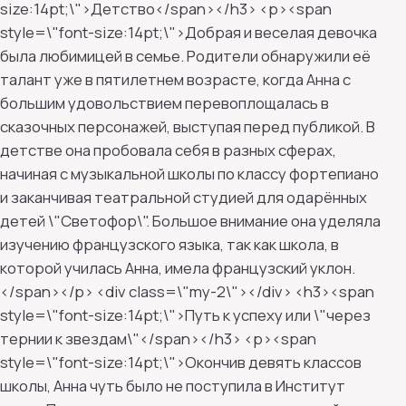
size:14pt;\">Детство</span></h3> <p><span
style=\"font-size:14pt;\">Добрая и веселая девочка
была любимицей в семье. Родители обнаружили её
талант уже в пятилетнем возрасте, когда Анна с
большим удовольствием перевоплощалась в
сказочных персонажей, выступая перед публикой. В
детстве она пробовала себя в разных сферах,
начиная с музыкальной школы по классу фортепиано
и заканчивая театральной студией для одарённых
детей \"Светофор\". Большое внимание она уделяла
изучению французского языка, так как школа, в
которой училась Анна, имела французский уклон.
</span></p> <div class=\"my-2\"></div> <h3><span
style=\"font-size:14pt;\">Путь к успеху или \"через
тернии к звездам\"</span></h3> <p><span
style=\"font-size:14pt;\">Окончив девять классов
школы, Анна чуть было не поступила в Институт