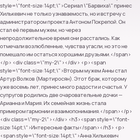
style=\"font-size:14pt;\">Сериал \"Барвиха\" принес
Хилькевич не только узнаваемость, но и встречу с
администратором проекта Антоном Покрепой. Он
стал её первым мужем, но через
непродолжительное время они расстались. Как
отмечали возлюбленные, чувства угасли, но это не
помешало им остаться хорошими друзьями.</span>
</p> <div class=\"my-2\"></div> <p><span
style=\"font-size:14pt;\">Вторым мужем Анны стал
Артур Волков (Мартиросян). Этот брак, которому
уже восемь лет, принес много радости и счастья. У
супругов родились две очаровательные дочки —
Арианна и Мария. Их семейная жизнь стала
примером гармонии и взаимопонимания.</span></p>
<div class=\"my-2\"></div> <h3><span style=\"font-
size:14pt;\">Интересные факты</span></h3> <p>
<span style=\"font-size:14pt;\">Анна Хилькевич