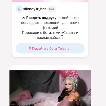
📱
slivnoy1r_bot
бот
🔥
Раздеть подругу
— нейронка
последнего поколения для твоих
фантазий
Переходи в бота, жми «Старт» и
наслаждайся 👇
🤖
Перейти в бота Telegram