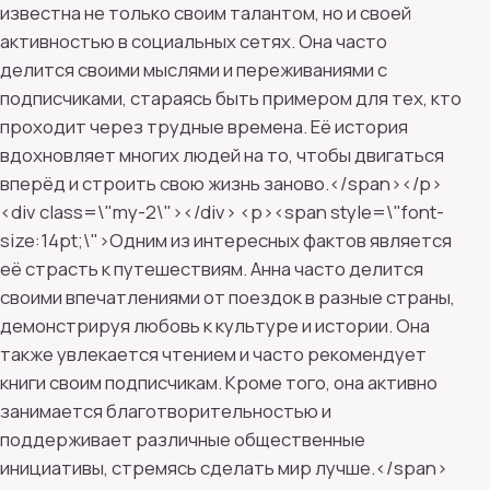
известна не только своим талантом, но и своей
активностью в социальных сетях. Она часто
делится своими мыслями и переживаниями с
подписчиками, стараясь быть примером для тех, кто
проходит через трудные времена. Её история
вдохновляет многих людей на то, чтобы двигаться
вперёд и строить свою жизнь заново.</span></p>
<div class=\"my-2\"></div> <p><span style=\"font-
size:14pt;\">Одним из интересных фактов является
её страсть к путешествиям. Анна часто делится
своими впечатлениями от поездок в разные страны,
демонстрируя любовь к культуре и истории. Она
также увлекается чтением и часто рекомендует
книги своим подписчикам. Кроме того, она активно
занимается благотворительностью и
поддерживает различные общественные
инициативы, стремясь сделать мир лучше.</span>