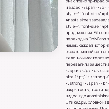
она словно призрак, 
и видео.</span></p> 
style=\"font-size:14p
Anastaisime завоева
style=\"font-size:14p
продвижения. Её соцс
переход на OnlyFans 
намёк, каждая истори
эксклюзивный контент
тело, но и мастерств
перевалили за шестиз
</span></p> <div clas
size:14pt;\"><strong
</strong></span><br>
закрытость, в сети п
видео, где Anastaisi
Эти кадры, словно ка
интерес публики. Пок