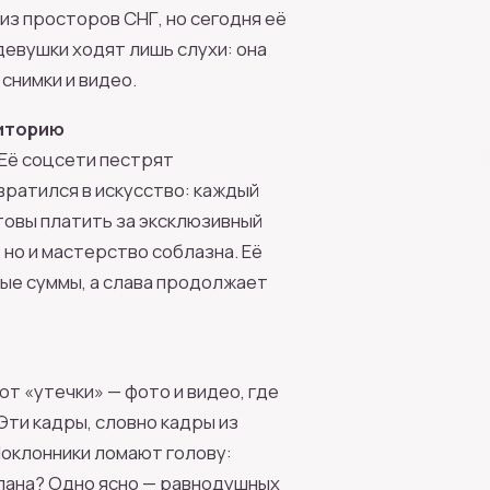
 из просторов СНГ, но сегодня её
девушки ходят лишь слухи: она
снимки и видео.
диторию
 Её соцсети пестрят
вратился в искусство: каждый
отовы платить за эксклюзивный
 но и мастерство соблазна. Её
ые суммы, а слава продолжает
т «утечки» — фото и видео, где
Эти кадры, словно кадры из
Поклонники ломают голову:
плана? Одно ясно — равнодушных