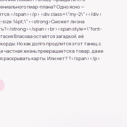
 гениального пиар-плана? Одно ясно —
тся.</span></p> <div class=\"my-2\"></div>
t-size:14pt;\"><strong>Сможет ли она
ь?</strong></span><br><span style=\"font-
стасия Власова остаётся загадкой, её
корды. Но как долго продлится этот танец с
где частная жизнь превращается в товар, даже
 раскрывать карты. Или нет? ?</span></p>