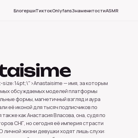
Блогерши
Тикток
Onlyfans
Знаменитости
ASMR
taisime
-size:14pt;\">Anastaisime — имя, за которым
самых обсуждаемых моделей платформы
льные формы, магнетичный взгляд и аура
ли её иконой для тысяч подписчиков по
 также как Анастасия Власова, она, судя по
торов СНГ, но сегодня её империя страсти
 О личной жизни девушки ходят лишь слухи: