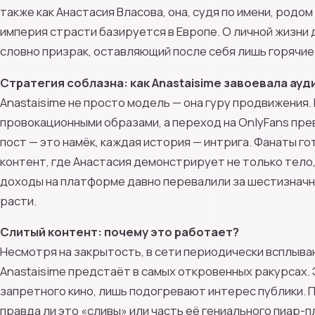
также как Анастасия Власова, она, судя по имени, родом
империя страсти базируется в Европе. О личной жизни 
словно призрак, оставляющий после себя лишь горячие 
Стратегия соблазна: как Anastaisime завоевала ау
Anastaisime не просто модель — она гуру продвижения.
провокационными образами, а переход на OnlyFans пре
пост — это намёк, каждая история — интрига. Фанаты г
контент, где Анастасия демонстрирует не только тело,
доходы на платформе давно перевалили за шестизначн
расти.
Слитый контент: почему это работает?
Несмотря на закрытость, в сети периодически всплываю
Anastaisime предстаёт в самых откровенных ракурсах. 
запретного кино, лишь подогревают интерес публики. 
правда ли это «сливы» или часть её гениального пиар-