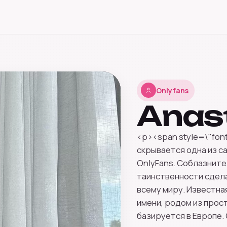
Onlyfans
Anas
<p><span style=\"font
скрывается одна из 
OnlyFans. Соблазните
таинственности сдела
всему миру. Известная
имени, родом из прос
базируется в Европе.