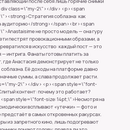
оставляющий после себя лишь горячие снимки
<div class=\"my-2\"></div> <p><span
t;\"><strong>Стратегия соблазна: как
ла аудиторию</strong></span><br><span
t;\">Anastaisime не просто модель — она гуру
ети пестрят провокационными образами, а
превратился в искусство: каждый пост — это
я — интрига. Фанаты готовы платить за
, где Анастасия демонстрирует не только
о соблазна. Её доходы на платформе давно
начные суммы, а слава продолжает расти.
s=\"my-2\"></div> <p><span style=\"font-
>Слитый контент: почему это работает?
<span style=\"font-size:14pt;\">Несмотря на
ериодически всплывают «утечки» — фото и
me предстаёт в самых откровенных ракурсах.
дры из запретного кино, лишь подогревают
лонники ломают голову: правда ли это