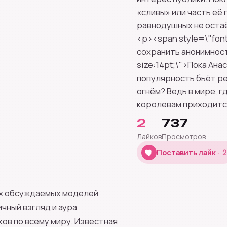
«сливы» или часть её
равнодушных не остаё
<p><span style=\"fon
сохранить анонимност
size:14pt;\">Пока Ана
популярность бьёт ре
огнём? Ведь в мире, 
королевам приходится
2
737
Лайков
Просмотров
2
Поставить лайк
2
мых обсуждаемых моделей
чный взгляд и аура
ов по всему миру. Известная