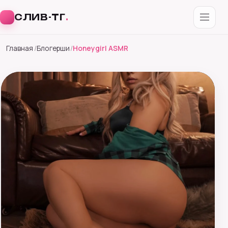
СЛИВ-ТГ
.
Перейти
Главная
Блогерши
Honeygirl ASMR
к
содержимому