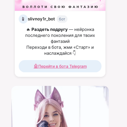
📱
slivnoy1r_bot
бот
🔥
Раздеть подругу
— нейронка
последнего поколения для твоих
фантазий
Переходи в бота, жми «Старт» и
наслаждайся 👇
🤖
Перейти в бота Telegram