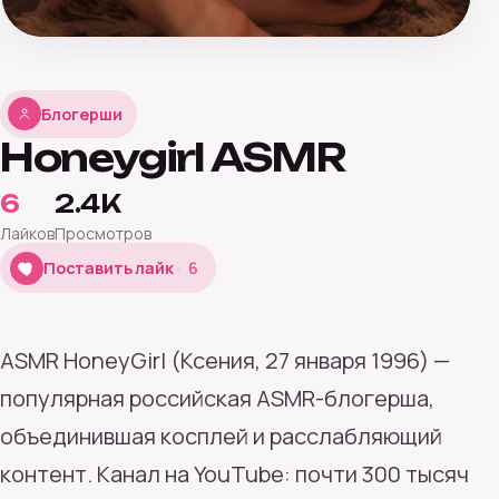
Блогерши
Honeygirl ASMR
6
2.4K
Лайков
Просмотров
6
Поставить лайк
6
ASMR HoneyGirl (Ксения, 27 января 1996) —
популярная российская ASMR-блогерша,
объединившая косплей и расслабляющий
контент. Канал на YouTube: почти 300 тысяч