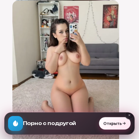
×
Открыть
Раздень любую