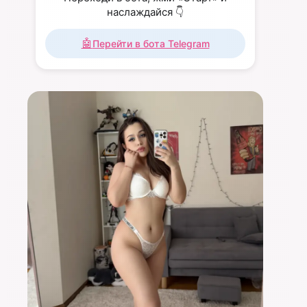
наслаждайся 👇
🤖
Перейти в бота Telegram