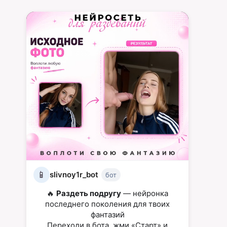
📱
slivnoy1r_bot
бот
🔥
Раздеть подругу
— нейронка
последнего поколения для твоих
фантазий
Переходи в бота, жми «Старт» и